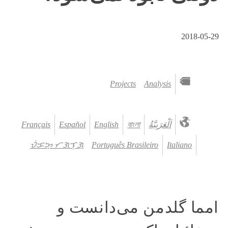
2018-05-29
Projects
Analysis
اَلْعَرَبِيَّةُ‎
বাংলা
English
Español
Français
ᜏᜒᜃᜅ᜔ ᜆᜄᜎᜓᜄ᜔
Português Brasileiro
Italiano
امما گلدمن می‌دانست و