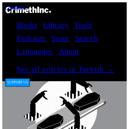
CrimethInc.
Books
Library
Tools
Podcasts
Store
Search
Languages
About
See all articles in Turkish →
SUPPORT US